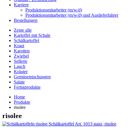
Karriere
Produktionsmitarbeiter (m/w/d)
Produktionsmitarbeiter (m/w/d) und Auslieferfahrer
Bestellungen
Zeige alle
Kartoffel mit Schale
Schälkartoffel
Kraut
Karotten
Zwiebel
Sellerie
Lauch
Kräuter
Gemüsemischungen
Salate
Fertigprodukte
Home
Produkte
risolee
risolee
Schälkartoffel
Art. 1013
ganz, risolee