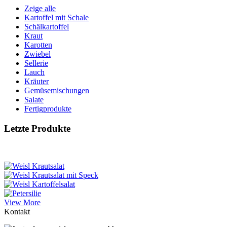
Zeige alle
Kartoffel mit Schale
Schälkartoffel
Kraut
Karotten
Zwiebel
Sellerie
Lauch
Kräuter
Gemüsemischungen
Salate
Fertigprodukte
Letzte Produkte
View More
Kontakt