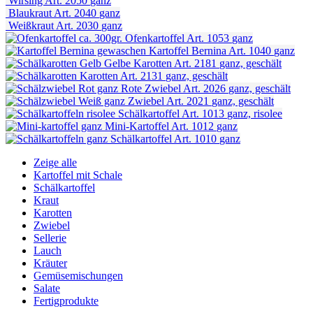
Wirsing
Art. 2050
ganz
Blaukraut
Art. 2040
ganz
Weißkraut
Art. 2030
ganz
Ofenkartoffel
Art. 1053
ganz
Kartoffel Bernina
Art. 1040
ganz
Gelbe Karotten
Art. 2181
ganz, geschält
Karotten
Art. 2131
ganz, geschält
Rote Zwiebel
Art. 2026
ganz, geschält
Zwiebel
Art. 2021
ganz, geschält
Schälkartoffel
Art. 1013
ganz, risolee
Mini-Kartoffel
Art. 1012
ganz
Schälkartoffel
Art. 1010
ganz
Zeige alle
Kartoffel mit Schale
Schälkartoffel
Kraut
Karotten
Zwiebel
Sellerie
Lauch
Kräuter
Gemüsemischungen
Salate
Fertigprodukte