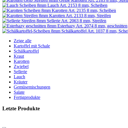
Gelbe Karotten
Art. 2183
8 mm, Strei
Lauch
Art. 2153
8 mm, Scheiben
Karotten
Art. 2135
8 mm, Scheiben
Karotten
Art. 2133
8 mm, Streifen
Sellerie
Art. 2063
8 mm, Streifen
Esterhazy
Art. 2074
8 mm, geschnitten
Schälkartoffel
Art. 1037
8 mm, Sche
Zeige alle
Kartoffel mit Schale
Schälkartoffel
Kraut
Karotten
Zwiebel
Sellerie
Lauch
Kräuter
Gemüsemischungen
Salate
Fertigprodukte
Letzte Produkte