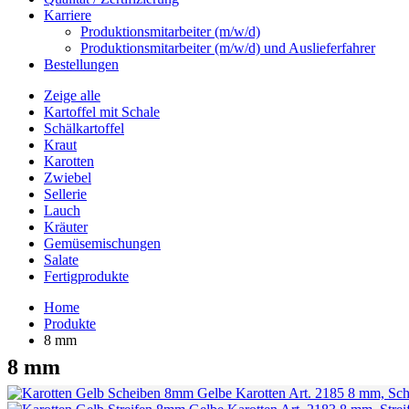
Karriere
Produktionsmitarbeiter (m/w/d)
Produktionsmitarbeiter (m/w/d) und Auslieferfahrer
Bestellungen
Zeige alle
Kartoffel mit Schale
Schälkartoffel
Kraut
Karotten
Zwiebel
Sellerie
Lauch
Kräuter
Gemüsemischungen
Salate
Fertigprodukte
Home
Produkte
8 mm
8 mm
Gelbe Karotten
Art. 2185
8 mm, Sch