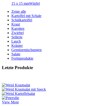
15 x 15 mm
Würfel
Zeige alle
Kartoffel mit Schale
Schälkartoffel
Kraut
Karotten
Zwiebel
Sellerie
Lauch
Kräuter
Gemüsemischungen
Salate
Fertigprodukte
Letzte Produkte
View More